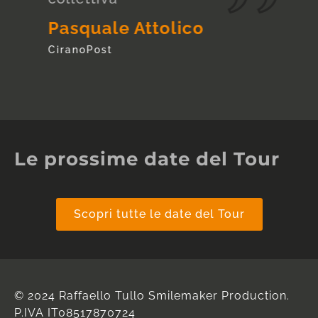
tele
Pasquale Attolico
Qr.
CiranoPost
Ital
Quoti
Le prossime date del Tour
Scopri tutte le date del Tour
© 2024 Raffaello Tullo Smilemaker Production.
P.IVA IT08517870724