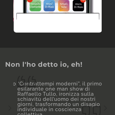
Non l'ho detto io, eh!
nello
“Contrattempi moderni”, il primo
Cont
esilarante one man show di
I'ill
Raffaello Tullo, ironizza sulla
dell
schiavitù dell’uomo dei nostri
prim
giorni, trasformando un disagio
quel
individuale in coscienza
invas
collettiva
quot